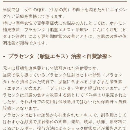
当院では、女性のQOL（生活の質）の向上を図るためにエイジン
グケア治療を実施しております。
特に中高年女性で更年期症状にお悩みの方にとっては、ホルモン
補充療法、プラセンタ（胎盤エキス）治療や、にんにく注射（ビ
タミン注射）により更年期症状の改善とともに、お肌の改善や体
調改善が期待できます。
プラセンタ（胎盤エキス）治療＜自費診療＞
元々は肝機能改善薬として認可された注射薬です。
当院で取り扱っているプラセンタ注射はヒトの胎盤（プラセン
タ）から抽出された物質で、胎盤に含まれるさまざまな栄養素
（エキス）が含まれ、「プラセンタ」注射と呼ばれています。プ
ラセンタは肝臓の働きを改善する薬として1974年より販売されま
したが、それ以外での使用は保険適用ではないため保険外＜自費
診療＞となります。
プラセンタはヒトの胎盤から抽出されたエキスで、副作用として
はわずかな頻度で注射部位の疼痛、発熱、硬結、頭痛、原材料に
よるアレルギー、投与方法によるショック症状などが報告されて