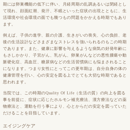
期には卵巣機能の低下に伴い、月経周期の乱調あるいは閉経とし
て現れ、顔面紅潮、発汗、不眠といった症状の出現とともに、生
活環境や社会環境の面でも幾つもの問題をかかえる時期でもあり
ます。
例えば、子供の進学、親の介護、生きがいの喪失、心の負担、老
後の生活設計などさまざまなストレスを強いられるのもこの時期
であります。また、健康に影響を与えるような病気の好発年齢に
もさしかかり、子宮がん、乳がん、卵巣がんなどの悪性腫瘍や動
脈硬化症、高血圧、糖尿病などの生活習慣病にも悩まされること
になります。つまり女性にとってこの更年期は、自分自身の体の
健康管理を行い、心の安定を図る上でとても大切な時期であると
思われます。
当院では、この時期のQuality Of Life（生活の質）の向上を図る
事を前提に、症状に応じたホルモン補充療法、漢方療法などの薬
物療法と、運動を行う事により、心とからだの安定を図っていた
だけることを目指しています。
エイジングケア