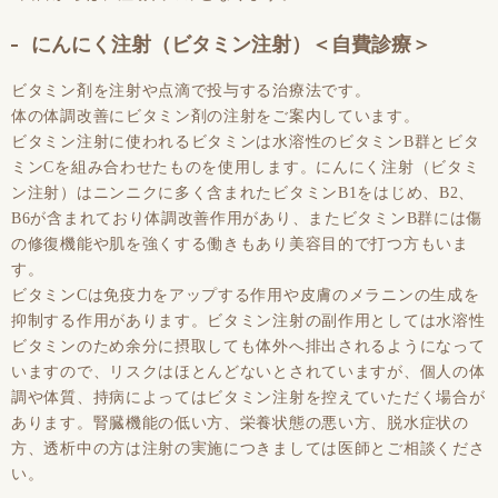
にんにく注射（ビタミン注射）＜自費診療＞
ビタミン剤を注射や点滴で投与する治療法です。
体の体調改善にビタミン剤の注射をご案内しています。
ビタミン注射に使われるビタミンは水溶性のビタミンB群とビタ
ミンCを組み合わせたものを使用します。にんにく注射（ビタミ
ン注射）はニンニクに多く含まれたビタミンB1をはじめ、B2、
B6が含まれており体調改善作用があり、またビタミンB群には傷
の修復機能や肌を強くする働きもあり美容目的で打つ方もいま
す。
ビタミンCは免疫力をアップする作用や皮膚のメラニンの生成を
抑制する作用があります。ビタミン注射の副作用としては水溶性
ビタミンのため余分に摂取しても体外へ排出されるようになって
いますので、リスクはほとんどないとされていますが、個人の体
調や体質、持病によってはビタミン注射を控えていただく場合が
あります。腎臓機能の低い方、栄養状態の悪い方、脱水症状の
方、透析中の方は注射の実施につきましては医師とご相談くださ
い。